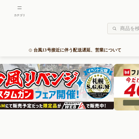
台風13号接近に伴う配送遅延、営業について
いつもAIRSOFT97 WEBをご利用いただき誠にありが
現在接近中の台風13号の影響により、物流に大幅な遅延
これにより通常よりもお届けに時間を要することが見込
また、沖縄本島中部に暴風警報発令の際は臨時休業とさ
*カスタムや修理、お問い合わせ等の対応に遅れが生じ
ご不便とご迷惑をおかけし申し訳ございませんが、何卒