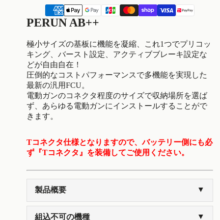
決
済
PERUN AB++
方
法
極小サイズの基板に機能を凝縮、これ1つでプリコッ
キング、バースト設定、アクティブブレーキ設定な
どが自由自在！
圧倒的なコストパフォーマンスで多機能を実現した
最新の汎用FCU。
電動ガンのコネクタ程度のサイズで収納場所を選ば
ず、あらゆる電動ガンにインストールすることがで
きます。
Tコネクタ仕様となりますので、バッテリー側にも必
ず『Tコネクタ』を装備してご使用ください。
製品概要
組込不可の機種