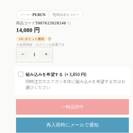
PERUN
商品名をコピー
メーカー
商品コード
5907622628146
14,080 円
141 ポイント獲得
?
※会員登録・ログインが必要です
数
数
量
量
を
を
組み込みを希望する
(+ 3,850 円)
減
増
同時注文のエアガン本体に組み込みを希望する方はお
ら
や
選びください
す
す
一時品切中
再入荷時にメールで通知