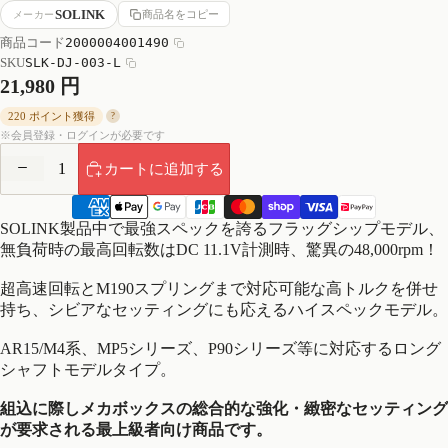
SOLINK
商品名をコピー
メーカー
商品コード
2000004001490
SKU
SLK-DJ-003-L
21,980 円
220 ポイント獲得
?
※会員登録・ログインが必要です
数
数
カートに追加する
量
量
決
を
を
済
SOLINK製品中で最強スペックを誇るフラッグシップモデル、
減
増
方
無負荷時の最高回転数はDC 11.1V計測時、驚異の48,000rpm！
法
ら
や
超高速回転とM190スプリングまで対応可能な高トルクを併せ
す
す
持ち、シビアなセッティングにも応えるハイスペックモデル。
AR15/M4系、MP5シリーズ、P90シリーズ等に対応するロング
シャフトモデルタイプ。
組込に際しメカボックスの総合的な強化・緻密なセッティング
が要求される最上級者向け商品です。