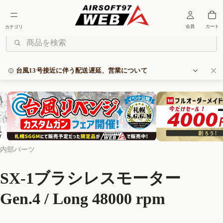
台風13号接近に伴う配送遅延、営業について
いつもAIRSOFT97 WEBをご利用いただき誠にありがとうございます。
現在接近中の台風13号の影響により、物流に大幅な遅延が生じておりま
す。
これにより通常よりもお届けに時間を要することが見込まれます。
また、沖縄本島中部に暴風警報発令の際は臨時休業とさせていただきま
内部パーツ
すことご了承ください。
*カスタムや修理、お問い合わせ等の対応に遅れが生じる可能性があり
ます。
SX-1ブラシレスモーター
ご不便とご迷惑をおかけし申し訳ございませんが、何卒よろしくお願い
Gen.4 / Long 48000 rpm
いたします。