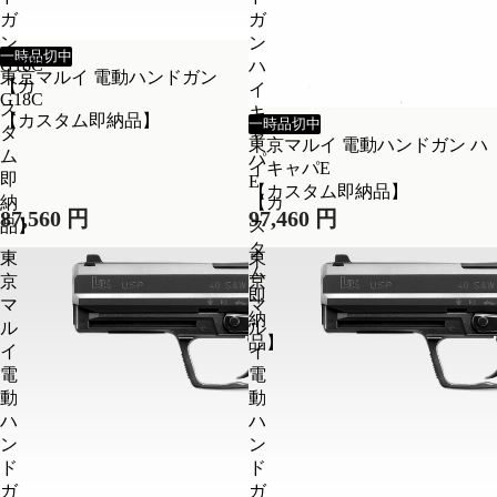
ガ
ガ
ン
ン
一時品切中
G18C
ハ
東京マルイ 電動ハンドガン
【カ
イ
G18C
ス
キ
【カスタム即納品】
一時品切中
タ
ャ
東京マルイ 電動ハンドガン ハ
ム
パ
イキャパE
即
E
【カスタム即納品】
納
【カ
87,560 円
97,460 円
品】
ス
タ
東
東
ム
京
京
即
マ
マ
納
ル
ル
品】
イ
イ
電
電
動
動
ハ
ハ
ン
ン
ド
ド
ガ
ガ