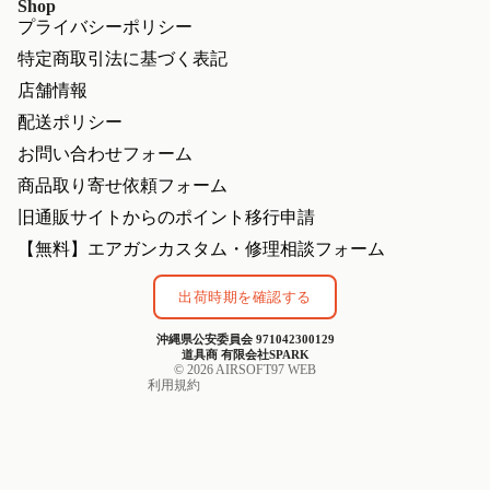
Shop
イ
ッ
プライバシーポリシー
ド
ク
[MAXIMA
特定商取引法に基づく表記
ABS
カ
店舗情報
ス
配送ポリシー
タ
ム
お問い合わせフォーム
注
商品取り寄せ依頼フォーム
文]
プライバシーポリシー
旧通販サイトからのポイント移行申請
特定商取引法に基づく表記
【無料】エアガンカスタム・修理相談フォーム
利用規約
返金ポリシー
出荷時期を確認する
連絡先情報
沖縄県公安委員会 971042300129
配送ポリシー
道具商 有限会社SPARK
© 2026
AIRSOFT97 WEB
利用規約