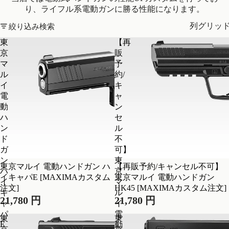
り、ライフル系電動ガンに勝る性能になります。
絞り込み検索
列グリッ
東
【再
京
販
マ
予
ル
約/
イ
キ
電
ャ
動
ン
ハ
セ
ン
ル
ド
不
ガ
可】
ン
東
東京マルイ 電動ハンドガン ハ
【再販予約/キャンセル不可】
ハ
京
イキャパE [MAXIMAカスタム
東京マルイ 電動ハンドガン
イ
マ
注文]
HK45 [MAXIMAカスタム注文]
キ
ル
21,780 円
21,780 円
ャ
イ
パ
電
東
東
E
動