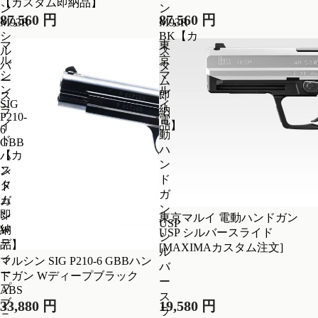
【カスタム即納品】
ン
ン
87,560 円
87,560 円
M93R
M93R
シ
BK【カ
マ
東
ル
ス
ル
京
バ
タ
シ
マ
ー
ム
ン
ル
ス
即
SIG
イ
ラ
納
P210-
電
イ
品】
6
動
ド
GBB
ハ
【カ
ハ
ン
ス
ン
ド
タ
ド
ガ
ム
ガ
ン
即
ン
東京マルイ 電動ハンドガン
USP
W
納
USP シルバースライド
シ
デ
品】
[MAXIMAカスタム注文]
ル
ィ
マルシン SIG P210-6 GBBハン
バ
ー
ドガン Wディープブラック
ー
プ
ABS
ス
ブ
33,880 円
19,580 円
ラ
ラ