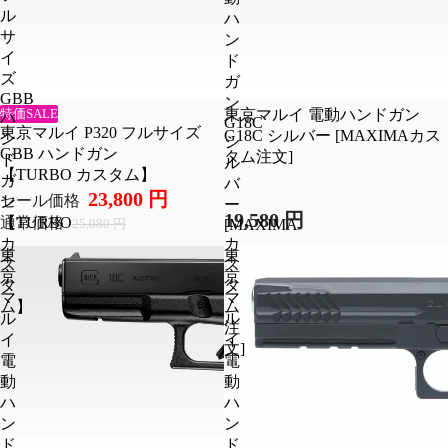
ル
ハ
サ
ン
イ
ド
ズ
ガ
GBB
ン
特価SALE
東京マルイ 電動ハンドガン
ハ
G18C
東京マルイ P320 フルサイズ
G18C シルバー [MAXIMAカス
ン
シ
GBB ハンドガン
タム注文]
ド
ル
【TURBO カスタム】
ガ
バ
23,800 円
セール価格
ン
ー
19,580 円
【TURBO
通常価格
[MAXIMA
25,080 円
カ
カ
東
東
ス
ス
京
京
タ
タ
マ
マ
ム】
ム
ル
ル
注
イ
イ
文]
電
電
動
動
ハ
ハ
ン
ン
ド
ド