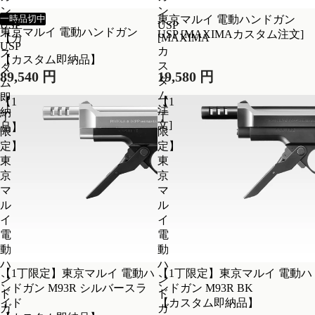
ン
ン
一時品切中
東京マルイ 電動ハンドガン
USP
USP
東京マルイ 電動ハンドガン
USP [MAXIMAカスタム注文]
[MAXIMA
【カ
USP
カ
ス
【カスタム即納品】
ス
タ
89,540 円
19,580 円
タ
ム
ム
即
【1
【1
注
納
丁
丁
文]
品】
限
限
定】
定】
東
東
京
京
マ
マ
ル
ル
イ
イ
電
電
動
動
ハ
ハ
【1丁限定】東京マルイ 電動ハ
【1丁限定】東京マルイ 電動ハ
ン
ン
ンドガン M93R シルバースラ
ンドガン M93R BK
ド
ド
イド
【カスタム即納品】
ガ
ガ