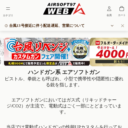
台風13号接近に伴う配送遅延、営業について
いつもAIRSOFT97 WEBをご利用いただき誠にありがとうございます。
現在接近中の台風13号の影響により、物流に大幅な遅延が生じておりま
す。
これにより通常よりもお届けに時間を要することが見込まれます。
また、沖縄本島中部に暴風警報発令の際は臨時休業とさせていただきま
ハンドガン系 エアソフトガン
すことご了承ください。
*カスタムや修理、お問い合わせ等の対応に遅れが生じる可能性があり
ピストル、拳銃とも呼ばれ、小型で携帯性や隠匿性に優れ
ます。
る銃を指します。
ご不便とご迷惑をおかけし申し訳ございませんが、何卒よろしくお願い
いたします。
エアソフトガンにおいてはガス式（リキッドチャー
ジ/CO2）が主流で、電動式はごく一部にとどまっていま
す。
当店では電動式ハンドガンの性能UPカスタムを行ってお