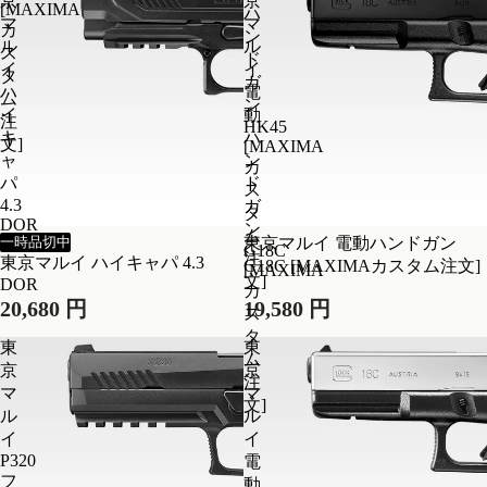
京
京
[MAXIMA
ハ
マ
マ
カ
ン
ル
ル
ス
ド
イ
イ
タ
ガ
ハ
電
ム
ン
イ
動
注
HK45
キ
ハ
文]
[MAXIMA
ャ
ン
カ
パ
ド
ス
4.3
ガ
タ
DOR
ン
ム
一時品切中
東京マルイ 電動ハンドガン
G18C
注
東京マルイ ハイキャパ 4.3
G18C [MAXIMAカスタム注文]
[MAXIMA
文]
DOR
カ
20,680 円
19,580 円
ス
タ
東
東
ム
京
京
注
マ
マ
文]
ル
ル
イ
イ
P320
電
フ
動